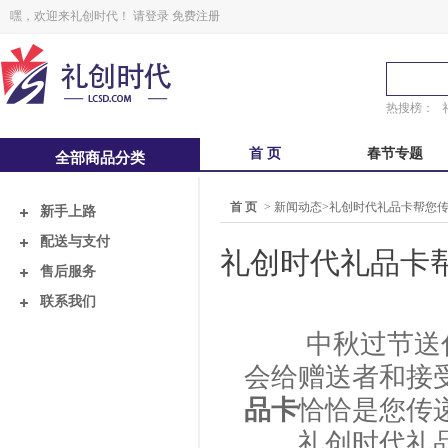
嘿，欢迎来礼创时代！
请登录
免费注册
热搜榜：
首 页
春节专题
全部商品分类
中秋福卡
中秋自选册
首 页
>
新闻动态
>
礼创时代礼品卡帮您传
新手上路
锋味
粽子礼盒
配送与支付
礼创时代礼品卡
售后服务
鲜品屋
真真老老
联系我们
中秋过节送什么
会给赠送者和接
品卡
恰恰是您传
礼创时代礼品