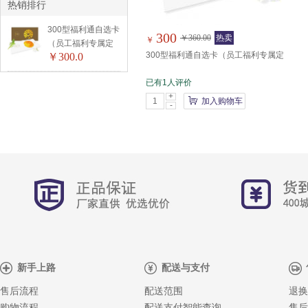
热销排行
300型福利通自选卡
300
￥360.00
热卖
￥
（员工福利专属定
300型福利通自选卡（员工福利专属定
￥300.0
制）
制）
已有1人评价
+
加入购物车
-
新手上路
配送与支付
售后流程
配送范围
退换
购物流程
配送支付智能查询
售后