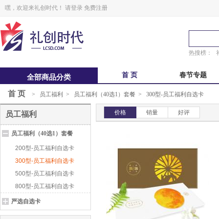
嘿，欢迎来礼创时代！
请登录
免费注册
热搜榜：
首 页
春节专题
全部商品分类
首 页
>
员工福利
>
员工福利（40选1）套餐
中秋福卡
>
300型-员工福利自选卡
中秋自选册
价格
销量
好评
员工福利
锋味
粽子礼盒
员工福利（40选1）套餐
鲜品屋
真真老老
200型-员工福利自选卡
300型-员工福利自选卡
500型-员工福利自选卡
800型-员工福利自选卡
严选自选卡