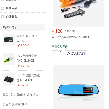
厨具用品
户外装备
热销排行
128
￥153.60
￥
长虹行车记录仪
勃兰匠记车载吸尘器PL-8061
G100
￥399.0
已有0人评价
+
加入购物车
-
TCL车载吸尘器
TXC-JM24Z1
￥537.0
TCL车载空气净化
器TCJ-F16E
￥628.0
韩国 乐扣乐扣拉杆式保温箱
(18.0L）
美固车载冷热箱U07