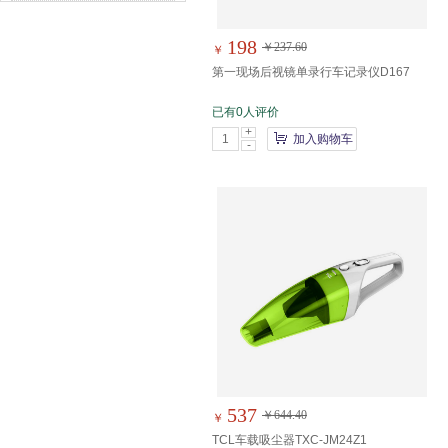
198
￥237.60
￥
第一现场后视镜单录行车记录仪D167
已有0人评价
+
加入购物车
-
537
￥644.40
￥
TCL车载吸尘器TXC-JM24Z1