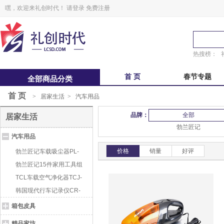
嘿，欢迎来礼创时代！
请登录
免费注册
热搜榜：
首 页
春节专题
全部商品分类
首 页
>
居家生活
>
汽车用品
中秋福卡
中秋自选册
品牌：
全部
居家生活
锋味
粽子礼盒
勃兰匠记
汽车用品
鲜品屋
真真老老
价格
销量
好评
勃兰匠记车载吸尘器PL-
8060
勃兰匠记15件家用工具组
合套装 PL-0
TCL车载空气净化器TCJ-
F16E
韩国现代行车记录仪CR-
811
箱包皮具
精品家坊