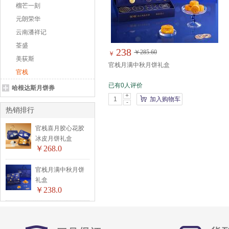
榴芒一刻
元朗荣华
云南潘祥记
荃盛
238
￥285.60
￥
美荻斯
官栈月满中秋月饼礼盒
官栈
已有0人评价
哈根达斯月饼券
+
加入购物车
-
热销排行
官栈喜月胶心花胶
冰皮月饼礼盒
￥268.0
官栈月满中秋月饼
礼盒
￥238.0