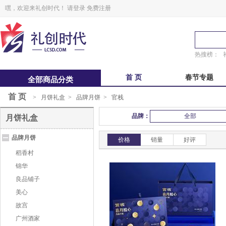
嘿，欢迎来礼创时代！
请登录
免费注册
热搜榜：
首 页
春节专题
全部商品分类
首 页
>
月饼礼盒
>
品牌月饼
>
官栈
中秋福卡
中秋自选册
品牌：
全部
月饼礼盒
锋味
粽子礼盒
品牌月饼
鲜品屋
真真老老
价格
销量
好评
稻香村
锦华
良品铺子
美心
故宫
广州酒家