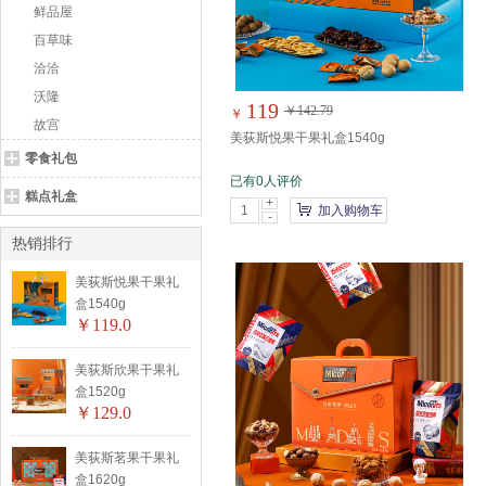
鲜品屋
百草味
洽洽
沃隆
119
￥142.79
￥
故宫
美荻斯悦果干果礼盒1540g
零食礼包
已有0人评价
糕点礼盒
+
加入购物车
-
热销排行
美荻斯悦果干果礼
盒1540g
￥119.0
美荻斯欣果干果礼
盒1520g
￥129.0
美荻斯茗果干果礼
盒1620g