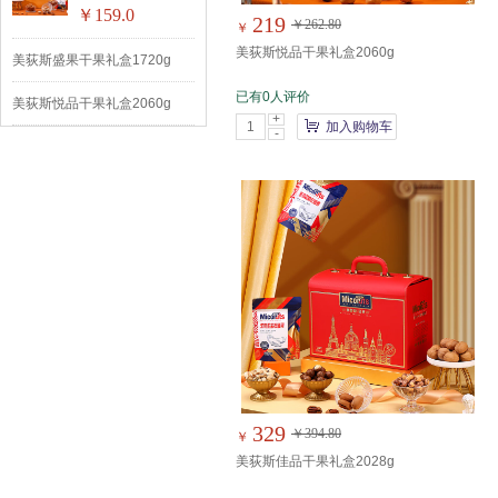
￥159.0
219
￥262.80
￥
美荻斯悦品干果礼盒2060g
美荻斯盛果干果礼盒1720g
已有0人评价
美荻斯悦品干果礼盒2060g
+
加入购物车
-
329
￥394.80
￥
美荻斯佳品干果礼盒2028g