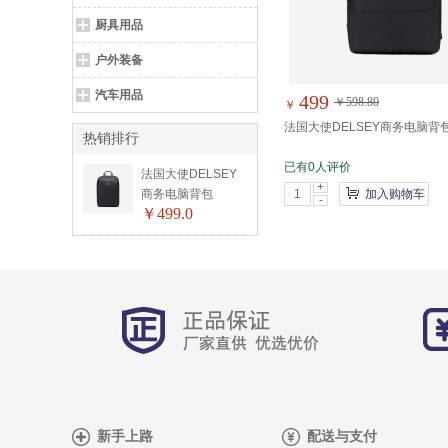
厨具用品
户外装备
汽车用品
499
￥598.80
￥
法国大使DELSEY商务电脑背
热销排行
00350160000
已有0人评价
法国大使DELSEY
+
商务电脑背包
加入购物车
-
￥499.0
00350160000
新手上路
配送与支付