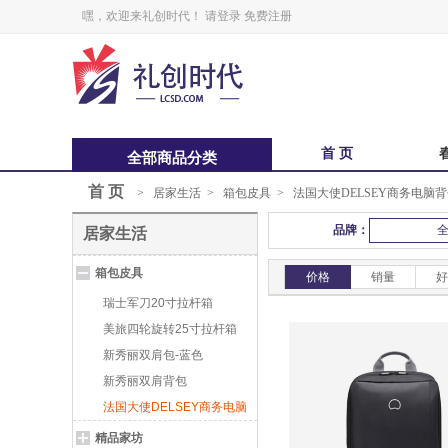
嘿，欢迎来礼创时代！
请登录
免费注册
首 页
全部商品分类
首 页
>
居家生活
>
箱包皮具
>
法国大使DELSEY商务电脑
中秋福卡
中
品牌：
居家生活
锋味
箱包皮具
鲜品屋
价格
销量
好
瑞士军刀20寸拉杆箱
美旅四轮旋转25寸拉杆箱
新秀丽双肩包-蓝色
新秀丽双肩背包
法国大使DELSEY商务电脑
背包
精品家坊