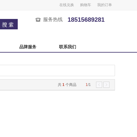
在线兑换
购物车
我的订单
18515689281
服务热线
品牌服务
联系我们
广州酒家
榴芒一刻
良品铺子
五芳斋
中秋自选卡
严选自选卡
共
1
个商品
1
/1