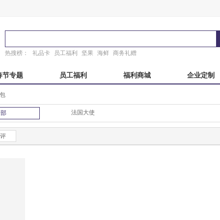
热搜榜：
礼品卡
员工福利
坚果
海鲜
商务礼赠
春节专题
员工福利
福利商城
企业定制
背包
秋自选册
国产海鲜
端午自选册
东来顺
法国大使
全部
粽子礼盒
稻香村
故宫
锦华
真真老老
臻味故宫
诸老大
粽子礼券
评