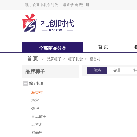
嘿，欢迎来礼创时代！
请登录
免费注册
首 页
全部商品分类
首 页
>
品牌粽子
>
粽子礼盒
>
稻香村
中秋福卡
中
价格
销量
好
品牌粽子
锋味
粽子礼盒
鲜品屋
稻香村
故宫
锦华
良品铺子
五芳斋
鲜品屋