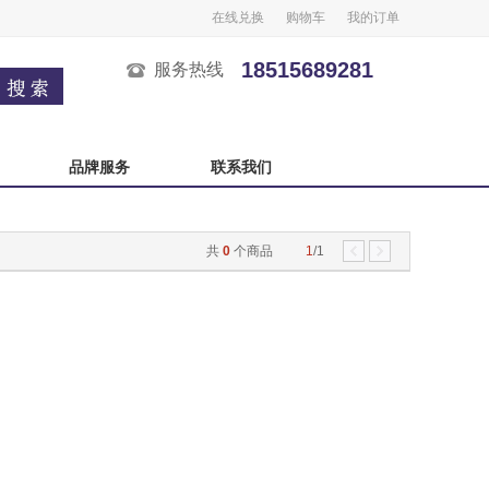
在线兑换
购物车
我的订单
18515689281
服务热线
品牌服务
联系我们
广州酒家
榴芒一刻
共
0
个商品
1
/1
良品铺子
五芳斋
中秋自选卡
严选自选卡