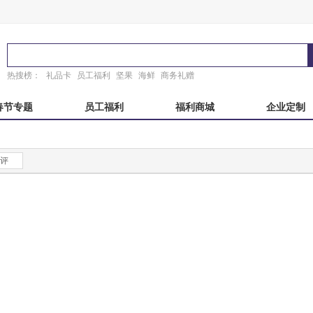
热搜榜：
礼品卡
员工福利
坚果
海鲜
商务礼赠
春节专题
员工福利
福利商城
企业定制
秋自选册
国产海鲜
端午自选册
东来顺
评
粽子礼盒
稻香村
故宫
锦华
真真老老
臻味故宫
诸老大
粽子礼券