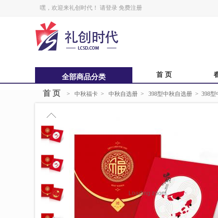
嘿，欢迎来礼创时代！
请登录
免费注册
首 页
全部商品分类
首 页
>
中秋福卡
>
中秋自选册
>
398型中秋自选册
中秋福卡
>
398
中
锋味
鲜品屋
Loading zoom...