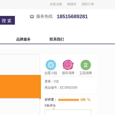
在线兑换
购物车
我的订单
18515689281
服务热线
品牌服务
联系我们
广州酒家
榴芒一刻
良品铺子
五芳斋
中秋自选卡
严选自选卡
重量：0克
商品编号：ECS002330
好评度：
100
%
0条评论