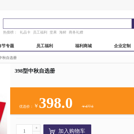
热搜榜：
礼品卡
员工福利
坚果
海鲜
商务礼赠
春节专题
员工福利
福利商城
企业定制
型中秋自选册
秋自选册
国产海鲜
端午自选册
东来顺
粽子礼盒
稻香村
故宫
锦华
398型中秋自选册
真真老老
臻味故宫
诸老大
粽子礼券
398.0
￥
优选价：
￥477.6
+
加入购物车