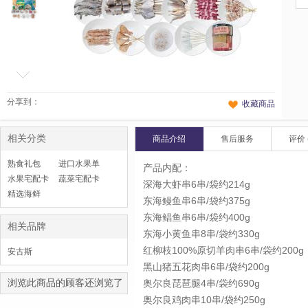
分享到：
收藏商品
相关分类
商品介绍
售后服务
评价
熟食礼包
进口水果单
产品内配：
水果宅配卡
品
蔬菜宅配卡
深海大虾串6串/袋约214g
精选海鲜
东海鳗鱼串6串/袋约375g
东海鲳鱼串6串/袋约400g
相关品牌
东海小黄鱼串8串/袋约330g
红柳枝100%原切羊肉串6串/袋约200g
安古斯
黑山猪五花肉串6串/袋约200g
浏览此商品的顾客还浏览了
奥尔良琵琶腿4串/袋约690g
奥尔良鸡肉串10串/袋约250g