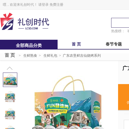
嘿，欢迎来礼创时代！
请登录
免费注册
热搜榜：
首 页
春节专题
全部商品分类
首 页
>
生鲜熟食
>
生鲜礼包
>
广东农垦鲜吉仙烧烤系列
中秋福卡
中秋自选册
锋味
粽子礼盒
广
鲜品屋
真真老老