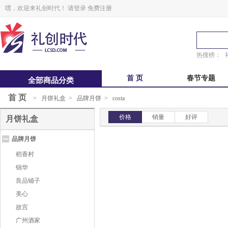
嘿，欢迎来礼创时代！
请登录
免费注册
热搜榜：
首 页
春节专题
全部商品分类
首 页
>
月饼礼盒
>
品牌月饼
>
costa
中秋福卡
中秋自选册
价格
销量
好评
月饼礼盒
锋味
粽子礼盒
品牌月饼
鲜品屋
真真老老
稻香村
锦华
良品铺子
美心
故宫
广州酒家