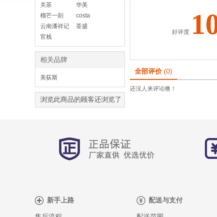
关茶
故宫
华美
1
榴芒一刻
costa
云南潘祥记
荃盛
好评度
官栈
相关品牌
全部评价
(0)
美荻斯
还没人来评论噢！
浏览此商品的顾客还浏览了
新手上路
配送与支付
售后流程
配送范围