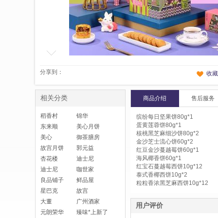
分享到：
收藏
相关分类
商品介绍
售后服务
稻香村
锦华
缤纷每日坚果饼80g*1
蛋黄莲蓉饼80g*1
东来顺
美心月饼
核桃黑芝麻细沙饼80g*2
美心
御茶膳房
金沙芝士流心饼60g*2
故宫月饼
郭元益
红豆金沙蔓越莓饼60g*1
海风椰香饼60g*1
杏花楼
迪士尼
红宝石蔓越莓西饼10g*12
迪士尼
咖世家
泰式香椰西饼10g*2
良品铺子
鲜品屋
粒粒香浓黑芝麻西饼10g*12
星巴克
故宫
大董
广州酒家
用户评价
元朗荣华
臻味*上新了