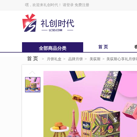
嘿，欢迎来礼创时代！
请登录
免费注册
首 页
全部商品分类
首 页
>
月饼礼盒
>
品牌月饼
>
美荻斯
中秋福卡
>
美荻斯心享礼月饼礼
中
锋味
鲜品屋