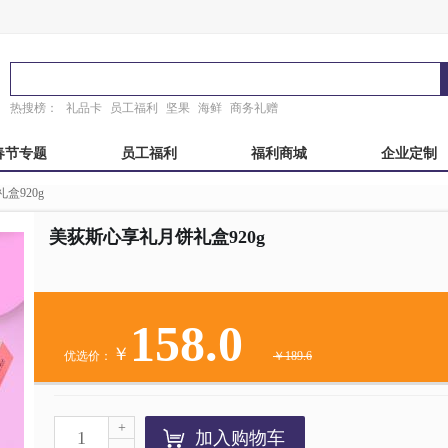
热搜榜：
礼品卡
员工福利
坚果
海鲜
商务礼赠
春节专题
员工福利
福利商城
企业定制
盒920g
秋自选册
国产海鲜
端午自选册
东来顺
粽子礼盒
稻香村
故宫
锦华
美荻斯心享礼月饼礼盒920g
真真老老
臻味故宫
诸老大
粽子礼券
158.0
￥
优选价：
￥189.6
+
加入购物车