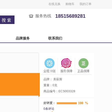
在线兑换
购物车
我的订单
18515689281
服务热线
品牌服务
联系我们
广州酒家
榴芒一刻
良品铺子
五芳斋
中秋自选卡
严选自选卡
品牌：
美荻斯
重量：0克
商品编号：ECS003328
好评度：
100
%
0条评论